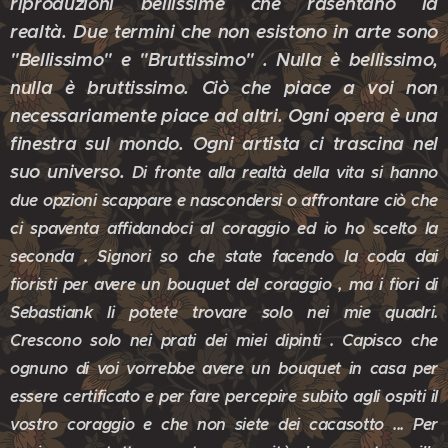
riproduzioni bellissime che rasentano la
realtà.
Due termini che non esistono in arte sono
"Bellissimo" e "Bruttissimo" . Nulla è bellissimo,
nulla è bruttissimo. Ciò che piace a voi non
necessariamente piace ad altri. Ogni opera è una
finestra sul mondo. Ogni artista ci trascina nel
suo universo.
Di fronte alla realtà della vita si hanno
due opzioni scappare e nascondersi o affrontare ciò che
ci spaventa affidandoci al coraggio ed io ho scelto la
seconda . Signori so che state facendo la coda dai
fioristi per avere un bouquet del coraggio , ma i fiori di
Sebastiank li potete trovare solo nei mie quadri.
Crescono solo nei prati dei miei dipinti . Capisco che
ognuno di voi vorrebbe avere un bouquet in casa per
essere certificato e per fare percepire subito agli ospiti il
vostro coraggio e che non siete dei cacasotto ... Per