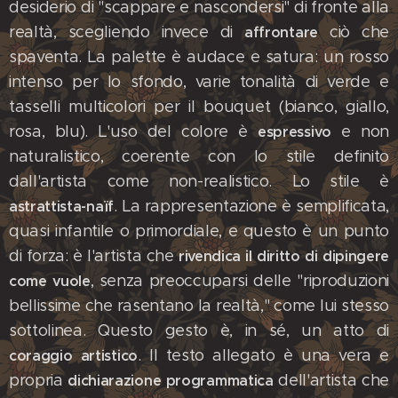
desiderio di "scappare e nascondersi" di fronte alla
realtà, scegliendo invece di
ciò che
affrontare
spaventa. La palette è audace e satura: un rosso
intenso per lo sfondo, varie tonalità di verde e
tasselli multicolori per il bouquet (bianco, giallo,
rosa, blu). L'uso del colore è
e non
espressivo
naturalistico, coerente con lo stile definito
dall'artista come non-realistico. Lo stile è
. La rappresentazione è semplificata,
astrattista-naïf
quasi infantile o primordiale, e questo è un punto
di forza: è l'artista che
rivendica il diritto di dipingere
, senza preoccuparsi delle "riproduzioni
come vuole
bellissime che rasentano la realtà," come lui stesso
sottolinea. Questo gesto è, in sé, un atto di
.​ Il testo allegato è una vera e
coraggio artistico
propria
dell'artista che
dichiarazione programmatica