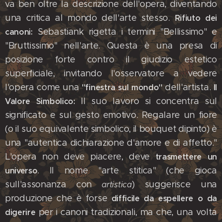
va ben oltre la descrizione dell'opera, diventando
una critica al mondo dell'arte stesso.
Rifiuto dei
Sebastiank rigetta i termini "Bellissimo" e
canoni:
"Bruttissimo" nell'arte. Questa è una presa di
posizione forte contro il giudizio estetico
superficiale, invitando l'osservatore a vedere
l'opera come una
dell'artista. ​
"finestra sul mondo"
Il
Il suo lavoro si concentra sul
Valore Simbolico:
significato e sul gesto emotivo. Regalare un fiore
(o il suo equivalente simbolico, il bouquet dipinto) è
una "autentica dichiarazione d'amore e di affetto."
L'opera non deve piacere, deve
trasmettere un
. Il nome "arte stitica" (che gioca
universo
sull'assonanza con
) suggerisce una
artistica
produzione che è forse
difficile da espellere o da
per i canoni tradizionali, ma che, una volta
digerire